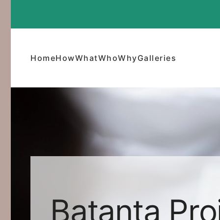
Skip to main content
Home
How
What
Who
Why
Galleries
Batanta Pro