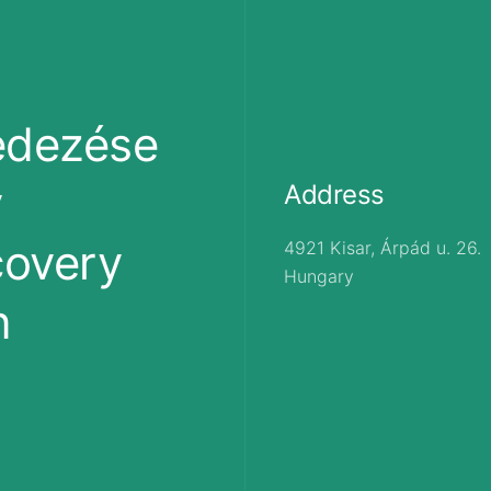
edezése
y
Address
covery
4921 Kisar, Árpád u. 26.
Hungary
n