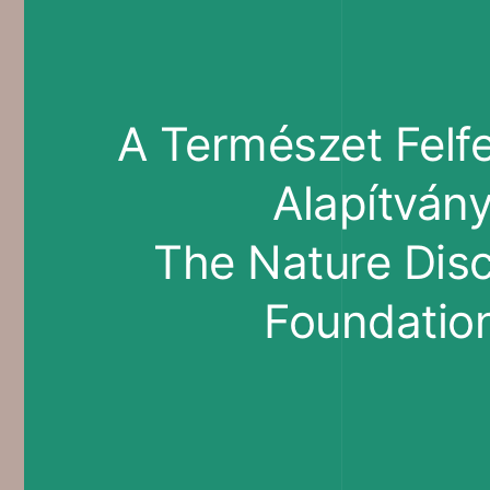
A Természet Felf
Alapítván
The Nature Dis
Foundatio