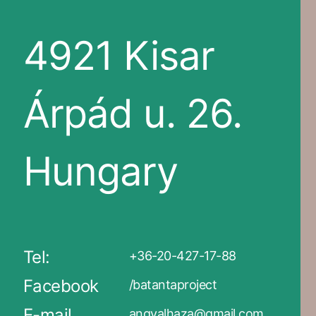
4921 Kisar
Árpád u. 26.
Hungary
Tel:
+36-20-427-17-88
Facebook
/batantaproject
E-mail
angyalhaza@gmail.com